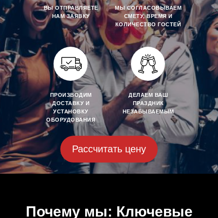
ВЫ ОТПРАВЛЯЕТЕ
МЫ СОГЛАСОВЫВАЕМ
НАМ ЗАЯВКУ
СМЕТУ, ВРЕМЯ И
КОЛИЧЕСТВО ГОСТЕЙ
ПРОИЗВОДИМ
ДЕЛАЕМ ВАШ
ДОСТАВКУ И
ПРАЗДНИК
УСТАНОВКУ
НЕЗАБЫВАЕМЫМ
ОБОРУДОВАНИЯ
Рассчитать цену
Почему мы: Ключевые