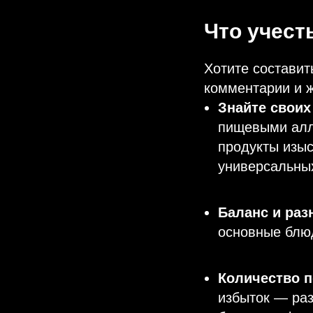
Что учест
Хотите составит
комментарии и ж
Знайте своих
пищевыми алл
продукты изы
универсальных
Баланс и раз
основные блю
Количество 
избыток — раз