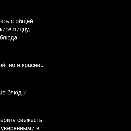
ать с общей
жите пиццу,
 блюда
й, но и красиво
ше блюд и
ерить свежесть
ь уверенными в