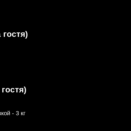
 гостя)
 гостя)
ой - 3 кг