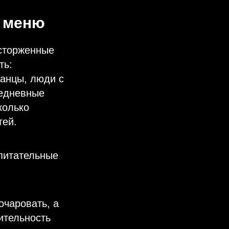
о меню
осторженные
ть:
ианцы, люди с
седневные
колько
тей.
 питательные
очаровать, а
ительность