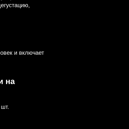
дегустацию,
овек и включает
и на
 шт.