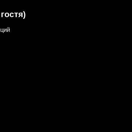
гостя)
рций