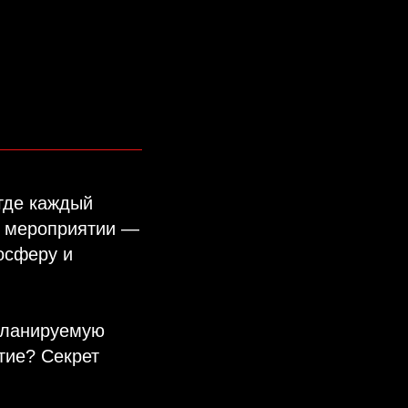
 где каждый
м мероприятии —
осферу и
 планируемую
тие? Секрет