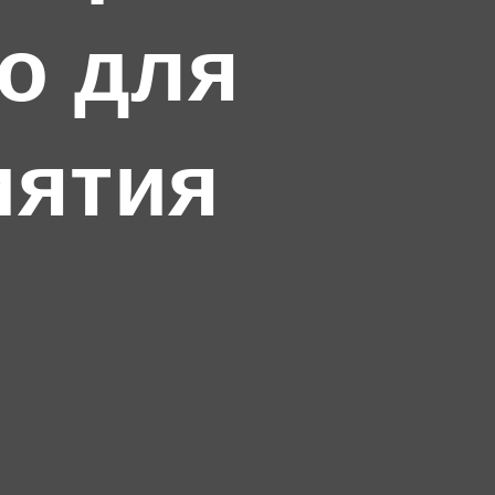
о для
иятия